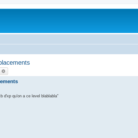
placements
echercher
Recherche avancée
cements
 d'xp qu'on a ce level blablabla"