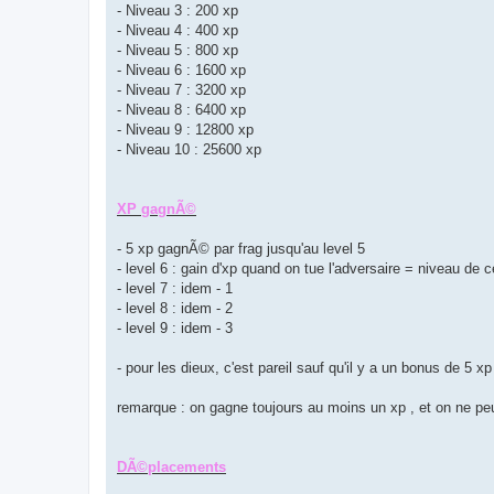
- Niveau 3 : 200 xp
- Niveau 4 : 400 xp
- Niveau 5 : 800 xp
- Niveau 6 : 1600 xp
- Niveau 7 : 3200 xp
- Niveau 8 : 6400 xp
- Niveau 9 : 12800 xp
- Niveau 10 : 25600 xp
XP gagnÃ©
- 5 xp gagnÃ© par frag jusqu'au level 5
- level 6 : gain d'xp quand on tue l'adversaire = niveau de ce
- level 7 : idem - 1
- level 8 : idem - 2
- level 9 : idem - 3
- pour les dieux, c'est pareil sauf qu'il y a un bonus de 5 x
remarque : on gagne toujours au moins un xp , et on ne p
DÃ©placements