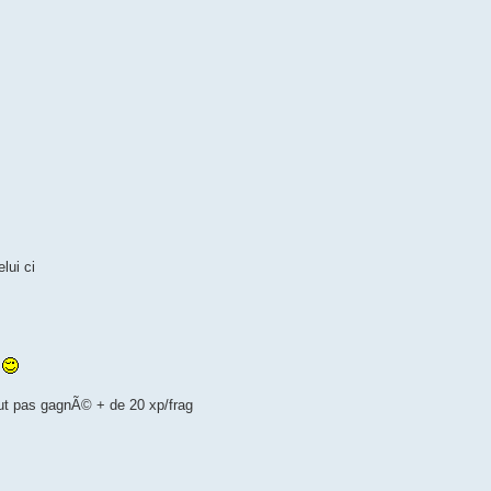
lui ci
p
eut pas gagnÃ© + de 20 xp/frag