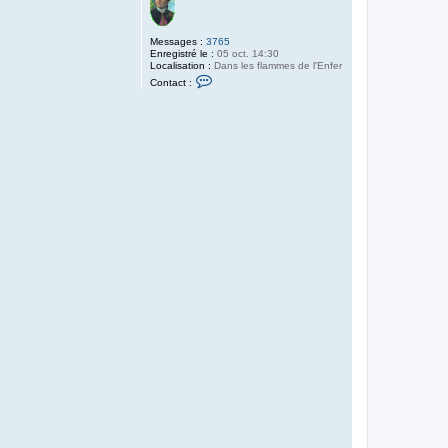
Messages :
3765
Enregistré le :
05 oct. 14:30
Localisation :
Dans les flammes de l'Enfer
C
Contact :
o
n
t
a
c
t
e
r
t
i
g
e
r
e
l
u
n
e