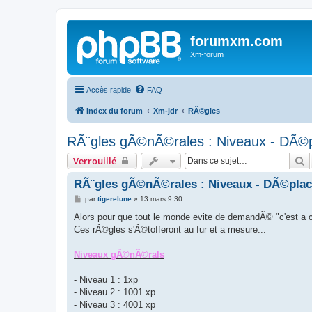
forumxm.com
Xm-forum
Accès rapide
FAQ
Index du forum
Xm-jdr
RÃ©gles
RÃ¨gles gÃ©nÃ©rales : Niveaux - DÃ©
R
Verrouillé
RÃ¨gles gÃ©nÃ©rales : Niveaux - DÃ©pla
M
par
tigerelune
»
13 mars 9:30
e
s
Alors pour que tout le monde evite de demandÃ© "c'est a cb
s
Ces rÃ©gles s'Ã©tofferont au fur et a mesure...
a
g
e
Niveaux gÃ©nÃ©rals
- Niveau 1 : 1xp
- Niveau 2 : 1001 xp
- Niveau 3 : 4001 xp