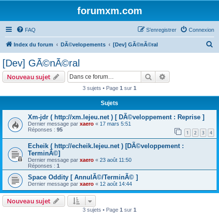
forumxm.com
FAQ
S’enregistrer
Connexion
R
Index du forum
DÃ©velopements
[Dev] GÃ©nÃ©ral
e
[Dev] GÃ©nÃ©ral
c
Rechercher
Recherche avanc
Nouveau sujet
h
3 sujets • Page
1
sur
1
e
Sujets
r
c
Xm-jdr ( http://xm.lejeu.net ) [ DÃ©veloppement : Reprise ]
Dernier message par
xaero
«
17 mars 5:51
h
Réponses :
95
1
2
3
4
e
Echeik ( http://echeik.lejeu.net ) [DÃ©veloppement :
r
TerminÃ©]
Dernier message par
xaero
«
23 août 11:50
Réponses :
1
Space Oddity [ AnnulÃ©/TerminÃ© ]
Dernier message par
xaero
«
12 août 14:44
Nouveau sujet
3 sujets • Page
1
sur
1