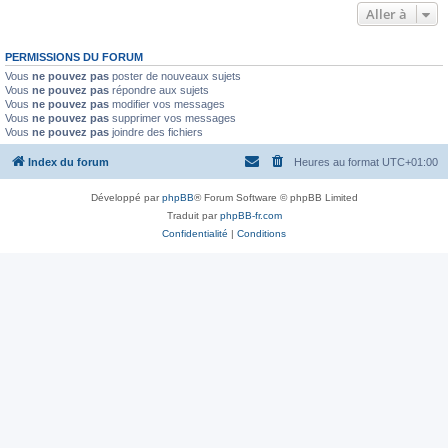
Aller à
PERMISSIONS DU FORUM
Vous
ne pouvez pas
poster de nouveaux sujets
Vous
ne pouvez pas
répondre aux sujets
Vous
ne pouvez pas
modifier vos messages
Vous
ne pouvez pas
supprimer vos messages
Vous
ne pouvez pas
joindre des fichiers
Index du forum
Heures au format
UTC+01:00
Développé par
phpBB
® Forum Software © phpBB Limited
Traduit par
phpBB-fr.com
Confidentialité
|
Conditions