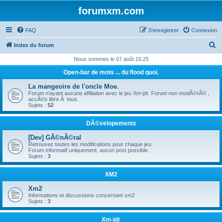
forumxm.com
FAQ
S’enregistrer
Connexion
R
Index du forum
e
Nous sommes le 07 août 15:25
c
Open-bar de mots ... du flood quoi.
h
La mangeoire de l'oncle Moe.
e
Forum n'ayant aucune affiliation avec le jeu Xm-jdr. Forum non modÃ©rÃ© ,
accÃ©s libre Ã tous.
r
Sujets :
52
c
DÃ©velopements
h
[Dev] GÃ©nÃ©ral
e
Retrouvez toutes les modifications pour chaque jeu.
Forum informatif uniquement, aucun post possible.
r
Sujets :
3
XM2
Xm2
Informations et discussions concernant xm2
Sujets :
3
Xm-jdr