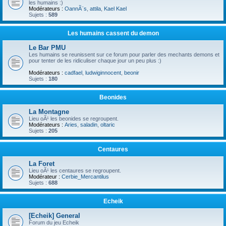
les humains :)
Modérateurs :
OannÃ¨s
,
attila
,
Kael Kael
Sujets :
589
Les humains cassent du demon
Le Bar PMU
Les humains se reunissent sur ce forum pour parler des mechants demons et
pour tenter de les ridiculiser chaque jour un peu plus :)
Modérateurs :
cadfael
,
ludwiginnocent
,
beonir
Sujets :
180
Beonides
La Montagne
Lieu oÃ¹ les beonides se regroupent.
Modérateurs :
Aries
,
saladin
,
oltaric
Sujets :
205
Centaures
La Foret
Lieu oÃ¹ les centaures se regroupent.
Modérateur :
Cerbie_Mercantilus
Sujets :
688
Echeik
[Echeik] General
Forum du jeu Echeik