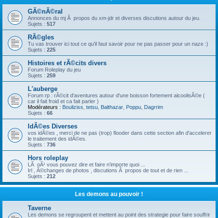
GÃ©nÃ©ral
Annonces du mj Ã propos du xm-jdr et diverses discutions autour du jeu.
Sujets :
517
RÃ©gles
Tu vas trouver ici tout ce qu'il faut savoir pour ne pas passer pour un naze :)
Sujets :
225
Histoires et rÃ©cits divers
Forum Roleplay du jeu
Sujets :
259
L'auberge
Forum rp : rÃ©cit d'aventures autour d'une boisson fortement alcoolisÃ©e (
car il fait froid et ca fait parler )
Modérateurs :
Bouliziss
,
tetsu
,
Balthazar
,
Poppu
,
Dagrrim
Sujets :
66
IdÃ©es Diverses
vos idÃ©es , merci de ne pas (trop) flooder dans cette section afin d'accelerer
le traitement des idÃ©es.
Sujets :
736
Hors roleplay
LÃ oÃ¹ vous pouvez dire et faire n'importe quoi ...
Irl , Ã©changes de photos , discutions Ã propos de tout et de rien ...
Sujets :
212
Les demons au pouvoir !
Taverne
Les demons se regroupent et mettent au point des strategie pour faire souffrir