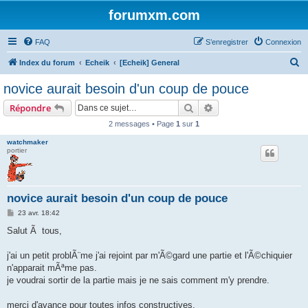
forumxm.com
FAQ
S’enregistrer
Connexion
R
Index du forum
Echeik
[Echeik] General
e
novice aurait besoin d'un coup de pouce
c
Rechercher
Recherche avancée
Répondre
h
2 messages • Page
1
sur
1
e
watchmaker
r
portier
c
h
e
novice aurait besoin d'un coup de pouce
r
M
23 avr. 18:42
e
s
Salut Ã tous,
s
a
g
j'ai un petit problÃ¨me j'ai rejoint par m'Ã©gard une partie et l'Ã©chiquier
e
n'apparait mÃªme pas.
je voudrai sortir de la partie mais je ne sais comment m'y prendre.
merci d'avance pour toutes infos constructives.