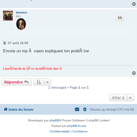
damien
duc
M
07 août 16:58
e
s
Envoie un mp Ã xaero expliquant ton problÃ¨me
s
a
g
e
LaurÃ©at de la 1Ã¨re acadÃ©mie des 9
Répondre
2 messages • Page
1
sur
1
Aller à
Index du forum
Heures au format
UTC+01:00
Développé par
phpBB
® Forum Software © phpBB Limited
Traduit par
phpBB-fr.com
Confidentialité
|
Conditions