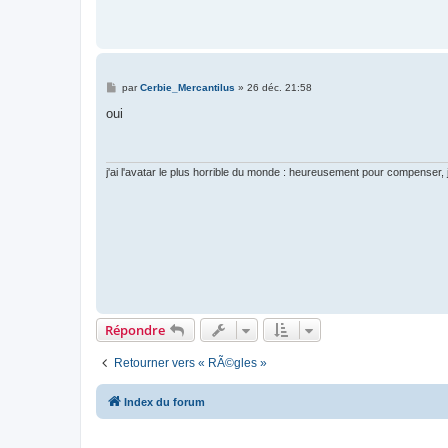
M
par
Cerbie_Mercantilus
»
26 déc. 21:58
e
s
oui
s
a
g
e
j'ai l'avatar le plus horrible du monde : heureusement pour compenser, j'a
Répondre
Retourner vers « RÃ©gles »
Index du forum