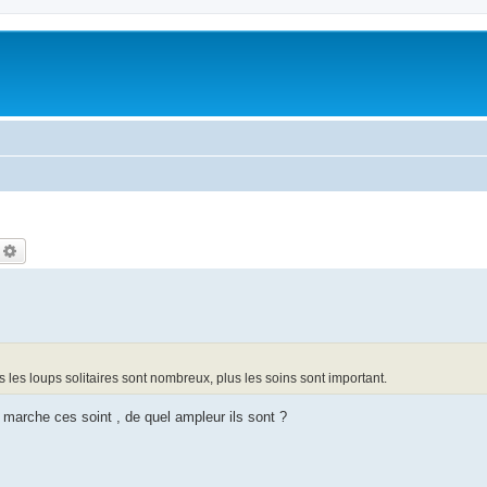
echercher
Recherche avancée
s les loups solitaires sont nombreux, plus les soins sont important.
marche ces soint , de quel ampleur ils sont ?