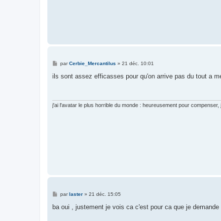
M
par
Cerbie_Mercantilus
»
21 déc. 10:01
e
s
ils sont assez efficasses pour qu'on arrive pas du tout a m
s
a
g
e
j'ai l'avatar le plus horrible du monde : heureusement pour compenser, j'a
M
par
laster
»
21 déc. 15:05
e
s
ba oui , justement je vois ca c'est pour ca que je demande
s
a