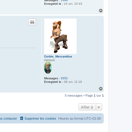
Messages :
1349
Enregistré le :
24 oct. 22:43
H
a
u
t
Cerbie_Mercantilus
marquis
Messages :
3552
Enregistré le :
08 oct. 11:19
H
a
5 messages • Page
1
sur
1
u
t
Aller à
s contacter
Supprimer les cookies
Heures au format
UTC+01:00