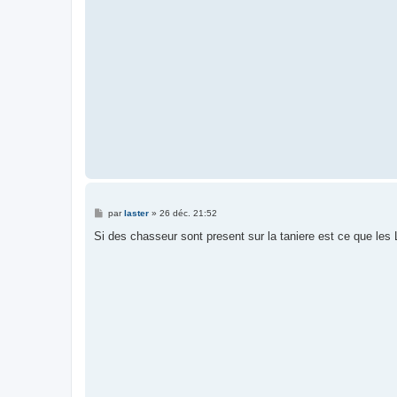
g
e
M
par
laster
»
26 déc. 21:52
e
s
Si des chasseur sont present sur la taniere est ce que les 
s
a
g
e