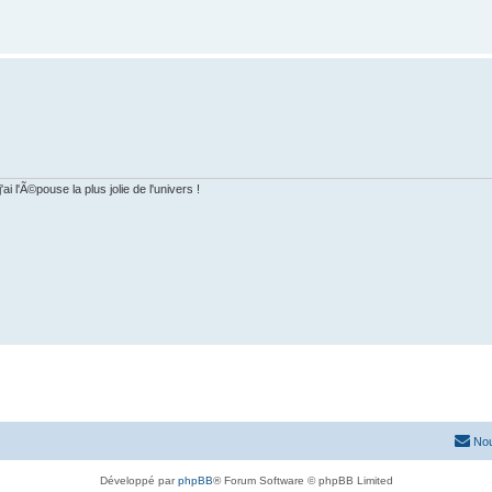
i l'Ã©pouse la plus jolie de l'univers !
Nou
Développé par
phpBB
® Forum Software © phpBB Limited