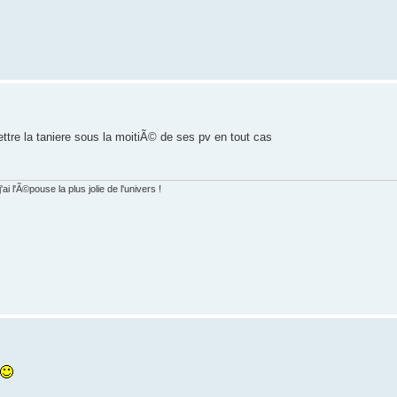
ettre la taniere sous la moitiÃ© de ses pv en tout cas
i l'Ã©pouse la plus jolie de l'univers !