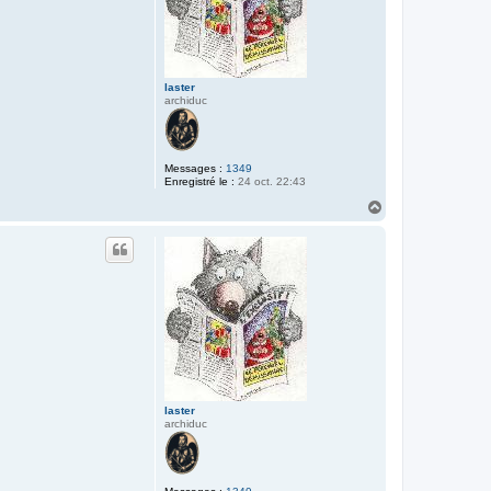
laster
archiduc
Messages :
1349
Enregistré le :
24 oct. 22:43
H
a
u
t
laster
archiduc