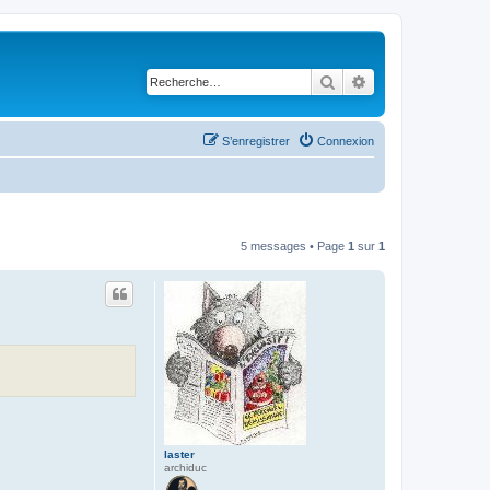
Rechercher
Recherche avancé
S’enregistrer
Connexion
5 messages • Page
1
sur
1
laster
archiduc