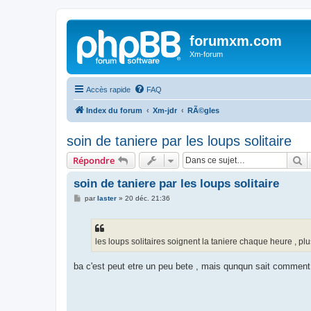
forumxm.com
Xm-forum
Accès rapide
FAQ
Index du forum
Xm-jdr
RÃ©gles
soin de taniere par les loups solitaire
R
Répondre
soin de taniere par les loups solitaire
M
par
laster
»
20 déc. 21:36
e
s
s
a
g
les loups solitaires soignent la taniere chaque heure , plu
e
ba c'est peut etre un peu bete , mais qunqun sait comment 