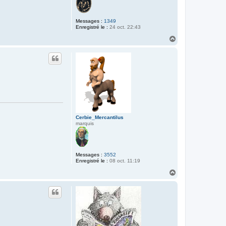
Messages :
1349
Enregistré le :
24 oct. 22:43
H
a
u
t
Cerbie_Mercantilus
marquis
Messages :
3552
Enregistré le :
08 oct. 11:19
H
a
u
t