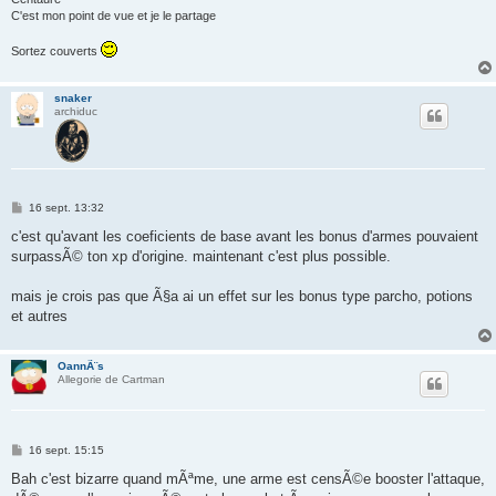
C'est mon point de vue et je le partage
Sortez couverts
snaker
archiduc
M
16 sept. 13:32
e
s
c'est qu'avant les coeficients de base avant les bonus d'armes pouvaient
s
surpassÃ© ton xp d'origine. maintenant c'est plus possible.
a
g
e
mais je crois pas que Ã§a ai un effet sur les bonus type parcho, potions
et autres
OannÃ¨s
Allegorie de Cartman
M
16 sept. 15:15
e
s
Bah c'est bizarre quand mÃªme, une arme est censÃ©e booster l'attaque,
s