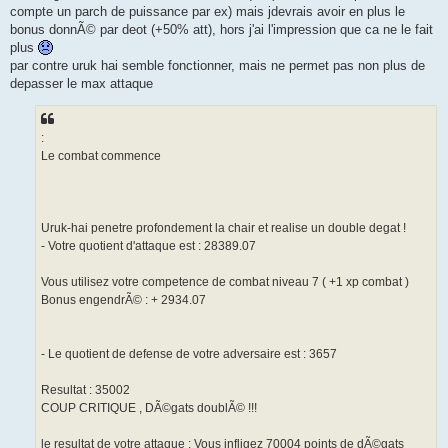
compte un parch de puissance par ex) mais jdevrais avoir en plus le
bonus donnÃ© par deot (+50% att), hors j'ai l'impression que ca ne le fait
plus
par contre uruk hai semble fonctionner, mais ne permet pas non plus de
depasser le max attaque
:
Le combat commence
Uruk-hai penetre profondement la chair et realise un double degat !
- Votre quotient d'attaque est : 28389.07
Vous utilisez votre competence de combat niveau 7 ( +1 xp combat )
Bonus engendrÃ© : + 2934.07
- Le quotient de defense de votre adversaire est : 3657
Resultat : 35002
COUP CRITIQUE , DÃ©gats doublÃ© !!!
le resultat de votre attaque : Vous infligez 70004 points de dÃ©gats