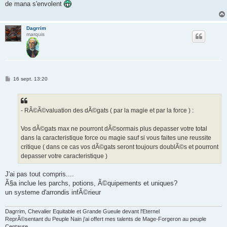
de mana s'envolent
a
g
e
Dagrrim
marquis
M
16 sept. 13:20
e
s
s
a
g
- RÃ©Ã©valuation des dÃ©gats ( par la magie et par la force ) :
e
Vos dÃ©gats max ne pourront dÃ©sormais plus depasser votre total
dans la caracteristique force ou magie sauf si vous faites une reussite
critique ( dans ce cas vos dÃ©gats seront toujours doublÃ©s et pourront
depasser votre caracteristique )
J'ai pas tout compris....
Ã§a inclue les parchs, potions, Ã©quipements et uniques?
un systeme d'arrondis infÃ©rieur
Dagrrim, Chevalier Equitable et Grande Gueule devant l'Eternel
ReprÃ©sentant du Peuple Nain j'ai offert mes talents de Mage-Forgeron au peuple
Centaure