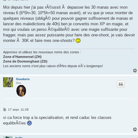
e
s
Moi depuis hier j'ai pas rÃ©ussit Ã depasser les 30 manas avec mon
s
niveau 6 (6*5h=30, 10*5h=50 manas avant), et vu que je veux monter de
a
g
quelques niveaux (obligÃ© pour pouvoir gagner suffisement de manas et
e
lancer des maledictions de 40h) ben je convertis mon XP en magie, et
moi qui voulais un perso Ã©quilibrÃ© avec une magie suffisante pour
fragger, mais pas assez puissante pour faire des one-shoot, je vais devoir
monter Ã 30K et faire mes one-shoots?
Apprenez et utilisez les nouveaux noms des zones :
Zone d'Hammersel (ZH)
Zone de Dormenghast (ZD)
Les anciens noms n'ont plus raison d'Ãªtre depuis trÃ¨s longtemps!
Goudurix
duc
M
17 sept. 11:28
e
s
vi ca force trop a la specialisation, et rend caduc les classes
s
equilibrÃ©es
a
g
e
hello