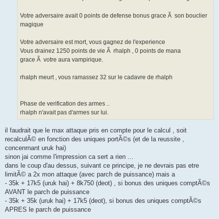
Votre adversaire avait 0 points de defense bonus grace Ã son bouclier
magique
Votre adversaire est mort, vous gagnez de l'experience
Vous drainez 1250 points de vie Ã rhalph , 0 points de mana
grace Ã votre aura vampirique.
rhalph meurt , vous ramassez 32 sur le cadavre de rhalph
Phase de verification des armes ..
rhalph n'avait pas d'armes sur lui.
il faudrait que le max attaque pris en compte pour le calcul , soit
recalculÃ© en fonction des uniques portÃ©s (et de la reussite ,
concenrnant uruk hai)
sinon jai comme l'impression ca sert a rien ...
dans le coup d'au dessus, suivant ce principe, je ne devrais pas etre
limitÃ© a 2x mon attaque (avec parch de puissance) mais a
- 35k + 17k5 (uruk hai) + 8k750 (deot) , si bonus des uniques comptÃ©s
AVANT le parch de puissance
- 35k + 35k (uruk hai) + 17k5 (deot), si bonus des uniques comptÃ©s
APRES le parch de puissance