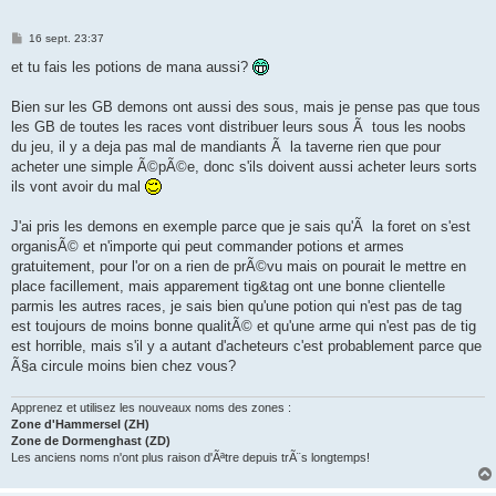
M
16 sept. 23:37
e
s
et tu fais les potions de mana aussi?
s
a
g
Bien sur les GB demons ont aussi des sous, mais je pense pas que tous
e
les GB de toutes les races vont distribuer leurs sous Ã tous les noobs
du jeu, il y a deja pas mal de mandiants Ã la taverne rien que pour
acheter une simple Ã©pÃ©e, donc s'ils doivent aussi acheter leurs sorts
ils vont avoir du mal
J'ai pris les demons en exemple parce que je sais qu'Ã la foret on s'est
organisÃ© et n'importe qui peut commander potions et armes
gratuitement, pour l'or on a rien de prÃ©vu mais on pourait le mettre en
place facillement, mais apparement tig&tag ont une bonne clientelle
parmis les autres races, je sais bien qu'une potion qui n'est pas de tag
est toujours de moins bonne qualitÃ© et qu'une arme qui n'est pas de tig
est horrible, mais s'il y a autant d'acheteurs c'est probablement parce que
Ã§a circule moins bien chez vous?
Apprenez et utilisez les nouveaux noms des zones :
Zone d'Hammersel (ZH)
Zone de Dormenghast (ZD)
Les anciens noms n'ont plus raison d'Ãªtre depuis trÃ¨s longtemps!