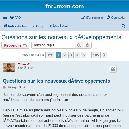
forumxm.com
FAQ
S’enregistrer
Connexion
R
Index du forum
Xm-jdr
GÃ©nÃ©ral
e
Questions sur les nouveaux dÃ©veloppements
c
Rechercher
Recherche avancée
Répondre
h
e
Page
1
sur
185
1
2
3
4
5
185
Suivante
4607 messages
…
r
Tiganoff
c
Sac Ã Fist
h
Questions sur les nouveaux dÃ©veloppements
e
M
16 sept. 9:59
r
e
s
J'ai pas de souvenir d'un post regroupant des questions sur les
s
amÃ©liorations du jeu alors j'en fais un.
a
g
e
Depuis la mise en place des nouveaux niveaux de magie, un ancien lvl 8
(qui ne l'est plus dÃ©sormais) peut il utiliser des parchemins de
tÃ©lÃ©portation ou tout autres sorts rÃ©clamant un lvl 8 ? (en gros faut
il avoir maintenant plus de 21000 de magie pour utiliser ces parchemins