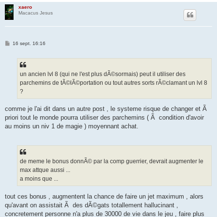
xaero
Macacus Jesus
M
16 sept. 16:16
e
s
s
a
g
un ancien lvl 8 (qui ne l'est plus dÃ©sormais) peut il utiliser des
e
parchemins de tÃ©lÃ©portation ou tout autres sorts rÃ©clamant un lvl 8
?
comme je l'ai dit dans un autre post , le systeme risque de changer et Ã
priori tout le monde pourra utiliser des parchemins ( Ã condition d'avoir
au moins un niv 1 de magie ) moyennant achat.
de meme le bonus donnÃ© par la comp guerrier, devrait augmenter le
max attque aussi ...
a moins que ...
tout ces bonus , augmentent la chance de faire un jet maximum , alors
qu'avant on assistait Ã des dÃ©gats totallement hallucinant ,
concretement personne n'a plus de 30000 de vie dans le jeu , faire plus