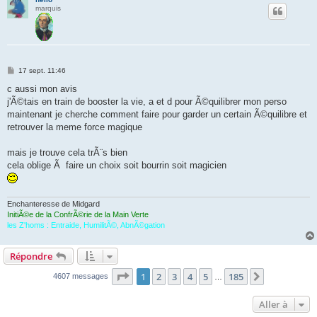
marquis
M
17 sept. 11:46
e
s
c aussi mon avis
s
j'Ã©tais en train de booster la vie, a et d pour Ã©quilibrer mon perso
a
g
maintenant je cherche comment faire pour garder un certain Ã©quilibre et
e
retrouver la meme force magique
mais je trouve cela trÃ¨s bien
cela oblige Ã faire un choix soit bourrin soit magicien
Enchanteresse de Midgard
InitiÃ©e de la ConfrÃ©rie de la Main Verte
les Z'homs : Entraide, HumilitÃ©, AbnÃ©gation
Répondre
Page
1
sur
185
1
2
3
4
5
185
Suivante
4607 messages
…
Aller à