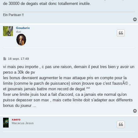
de 30000 de degats etait donc totallement inutile.
Ein Partisan !!
Goudurix
duc
M
16 sept. 17:49
e
s
vi mais peu importe , c pas une raison, demain il peut tres bien y avoir un
s
perso a 30k de pv
a
g
les bonus devraient augmenter le max attaque pris en compte pour la
e
limite (comme le parch de puissance) sinon jtrouve que c'est faussÃ© ,
et jpourrais jamais battre mon record de degat ^^
fixer une limite jsuis tout a fait d'accord, ca a jamais ete normal qu'on
puisse depasser son max , mais cette limite doit s'adapter aux differents
bonus du joueur ...
xaero
Macacus Jesus