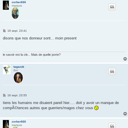
cerber666
marquis
M
16 sept. 23:41
e
s
disons que nos donneur sont... moin present
s
a
g
e
le savoir est la cle... Mais de quelle porte?
tagazok
duc
M
16 sept. 23:55
e
s
tiens les humains me disaient pareil hier..... doit y avoir un manque de
s
compÃ©tences autres que guerriers/magos chez vous
a
g
e
cerber666
marquis