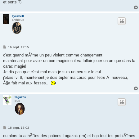
et sorts ?)
Tyrahell
archiduc
M
16 sept. 11:15
e
s
c'est quand mÃªme un peu violent comme changement!
s
maintenant pour avoir un bon magicien il va falloir jouer un an que dans la
a
g
carac magie!!
e
Je dis pas que c'est mal mais je suis un peu sur le cul...
j'etais lvl 8, maintenant je dois tripler ma carac pour l'etre Ã nouveau,
Ã§a fait mal aux fesses...
tagazok
duc
M
16 sept. 13:02
e
s
ou alors tu achÃ¨tes des potions Tagazok (tm) et hop tout tes problÃ¨mes
s