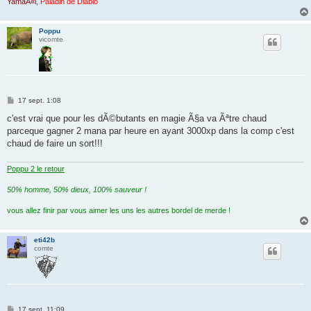
YamaÃ«l
,
Paladin de Diablo
Poppu
vicomte
M
17 sept. 1:08
e
s
c'est vrai que pour les dÃ©butants en magie Ã§a va Ãªtre chaud
s
parceque gagner 2 mana par heure en ayant 3000xp dans la comp c'est
a
g
chaud de faire un sort!!!
e
Poppu 2 le retour
50% homme, 50% dieux, 100% sauveur !
vous allez finir par vous aimer les uns les autres bordel de merde !
eti42b
comte
M
17 sept. 11:09