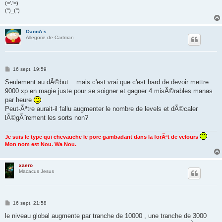
(='.'=)
(")_(")
OannÃ¨s
Allegorie de Cartman
M
16 sept. 19:59
e
s
Seulement au dÃ©but... mais c'est vrai que c'est hard de devoir mettre
s
9000 xp en magie juste pour se soigner et gagner 4 misÃ©rables manas
a
g
par heure
e
Peut-Ãªtre aurait-il fallu augmenter le nombre de levels et dÃ©caler
lÃ©gÃ¨rement les sorts non?
Je suis le type qui chevauche le porc gambadant dans la forÃªt de velours
Mon nom est Nou. Wa Nou.
xaero
Macacus Jesus
M
16 sept. 21:58
e
s
le niveau global augmente par tranche de 10000 , une tranche de 3000
s