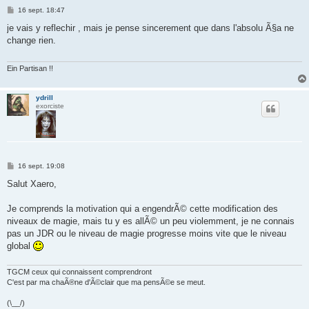
M
16 sept. 18:47
e
s
je vais y reflechir , mais je pense sincerement que dans l'absolu Ã§a ne
s
change rien.
a
g
e
Ein Partisan !!
ydrill
exorciste
M
16 sept. 19:08
e
s
Salut Xaero,
s
a
g
Je comprends la motivation qui a engendrÃ© cette modification des
e
niveaux de magie, mais tu y es allÃ© un peu violemment, je ne connais
pas un JDR ou le niveau de magie progresse moins vite que le niveau
global
TGCM ceux qui connaissent comprendront
C'est par ma chaÃ®ne d'Ã©clair que ma pensÃ©e se meut.
(\__/)