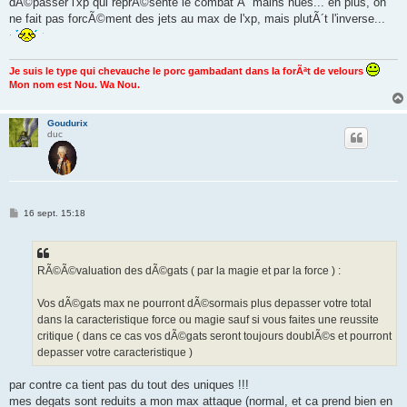
dÃ©passer l'xp qui reprÃ©sente le combat Ã mains nues... en plus, on
a
g
ne fait pas forcÃ©ment des jets au max de l'xp, mais plutÃ´t l'inverse...
e
Je suis le type qui chevauche le porc gambadant dans la forÃªt de velours
Mon nom est Nou. Wa Nou.
Goudurix
duc
M
16 sept. 15:18
e
s
s
a
g
RÃ©Ã©valuation des dÃ©gats ( par la magie et par la force ) :
e
Vos dÃ©gats max ne pourront dÃ©sormais plus depasser votre total
dans la caracteristique force ou magie sauf si vous faites une reussite
critique ( dans ce cas vos dÃ©gats seront toujours doublÃ©s et pourront
depasser votre caracteristique )
par contre ca tient pas du tout des uniques !!!
mes degats sont reduits a mon max attaque (normal, et ca prend bien en