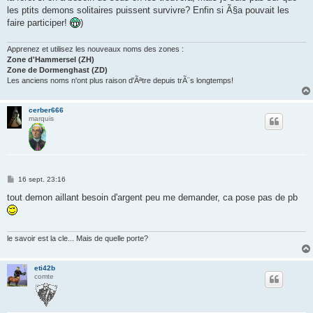
les ptits demons solitaires puissent survivre? Enfin si Ã§a pouvait les
faire participer!
)
Apprenez et utilisez les nouveaux noms des zones :
Zone d'Hammersel (ZH)
Zone de Dormenghast (ZD)
Les anciens noms n'ont plus raison d'Ãªtre depuis trÃ¨s longtemps!
cerber666
marquis
M
16 sept. 23:16
e
s
tout demon aillant besoin d'argent peu me demander, ca pose pas de pb
s
a
g
e
le savoir est la cle... Mais de quelle porte?
eti42b
comte