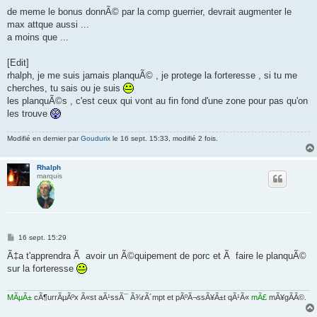
de meme le bonus donnÃ© par la comp guerrier, devrait augmenter le
max attque aussi ...
a moins que ...
[Edit]
rhalph, je me suis jamais planquÃ© , je protege la forteresse , si tu me
cherches, tu sais ou je suis
les planquÃ©s , c'est ceux qui vont au fin fond d'une zone pour pas qu'on
les trouve
Modifié en dernier par
Goudurix
le 16 sept. 15:33, modifié 2 fois.
Rhalph
marquis
M
16 sept. 15:29
e
s
Ã‡a t'apprendra Ã avoir un Ã©quipement de porc et Ã faire le planquÃ©
s
sur la forteresse
a
g
e
MÃµÃ±
cÃ¶urrÃµÃºx Ã«st aÃ¹ssÃ¯ Ã¾rÃ´mpt et pÃºÃ¬ssÃ¥Ã±t qÃ¹Ã«
mÃ£
mÃ¥gÃ­Ã©.