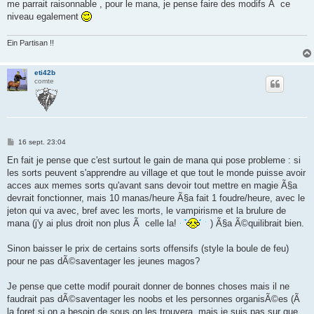
me parrait raisonnable , pour le mana, je pense faire des modifs Ã ce
a
g
niveau egalement
e
Ein Partisan !!
eti42b
comte
M
16 sept. 23:04
e
s
En fait je pense que c'est surtout le gain de mana qui pose probleme : si
s
les sorts peuvent s'apprendre au village et que tout le monde puisse avoir
a
g
acces aux memes sorts qu'avant sans devoir tout mettre en magie Ã§a
e
devrait fonctionner, mais 10 manas/heure Ã§a fait 1 foudre/heure, avec le
jeton qui va avec, bref avec les morts, le vampirisme et la brulure de
mana (j'y ai plus droit non plus Ã celle la!
) Ã§a Ã©quilibrait bien.
Sinon baisser le prix de certains sorts offensifs (style la boule de feu)
pour ne pas dÃ©saventager les jeunes magos?
Je pense que cette modif pourait donner de bonnes choses mais il ne
faudrait pas dÃ©saventager les noobs et les personnes organisÃ©es (Ã
la foret si on a besoin de sous on les trouvera, mais je suis pas sur que