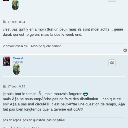
M
17 sept. 0:04
e
s
c'est pas qu'il y en a moin (fun un peu), mais ils sont moin actifs... genre
s
durak qui est forgeron, mais la que le week end.
a
g
e
le savoir est la cle... Mais de quelle porte?
Yamael
marquis
M
17 sept. 0:25
e
s
je suis tout le temps lÃ , mais mauvais forgeron
s
mais Ã§a ne nous empÃªche pas de faire des distribution... rien que ce
a
g
soir Ã§a a pas mal circulÃ©. c'est peut-Ãªtre une question de temps, Ã§a
e
fait pas bien longtemps que la taverne est opÃ©
pas de repos. pas de question. pas de pitiÃ©.