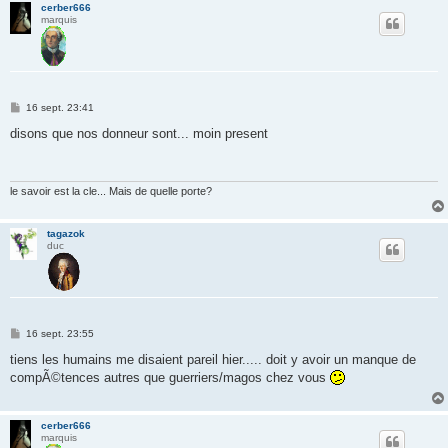
cerber666
marquis
M
16 sept. 23:41
e
s
disons que nos donneur sont... moin present
s
a
g
e
le savoir est la cle... Mais de quelle porte?
tagazok
duc
M
16 sept. 23:55
e
s
tiens les humains me disaient pareil hier..... doit y avoir un manque de
s
compÃ©tences autres que guerriers/magos chez vous
a
g
e
cerber666
marquis