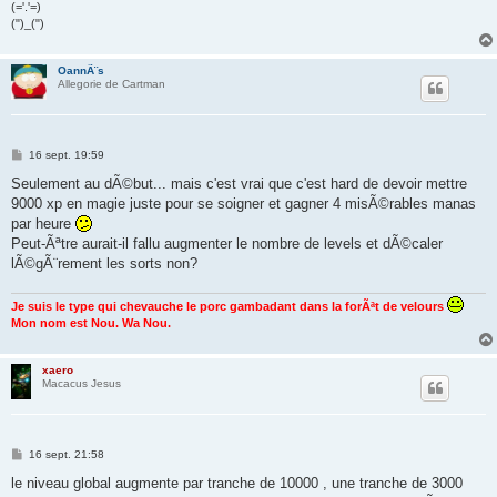
(='.'=)
(")_(")
OannÃ¨s
Allegorie de Cartman
M
16 sept. 19:59
e
s
Seulement au dÃ©but... mais c'est vrai que c'est hard de devoir mettre
s
9000 xp en magie juste pour se soigner et gagner 4 misÃ©rables manas
a
g
par heure
e
Peut-Ãªtre aurait-il fallu augmenter le nombre de levels et dÃ©caler
lÃ©gÃ¨rement les sorts non?
Je suis le type qui chevauche le porc gambadant dans la forÃªt de velours
Mon nom est Nou. Wa Nou.
xaero
Macacus Jesus
M
16 sept. 21:58
e
s
le niveau global augmente par tranche de 10000 , une tranche de 3000
s