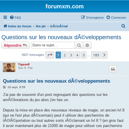
forumxm.com
FAQ
S’enregistrer
Connexion
R
Index du forum
Xm-jdr
GÃ©nÃ©ral
e
Questions sur les nouveaux dÃ©veloppements
c
Rechercher
Recherche avancée
Répondre
h
e
Page
1
sur
185
1
2
3
4
5
185
Suivante
4607 messages
…
r
Tiganoff
c
Sac Ã Fist
h
Questions sur les nouveaux dÃ©veloppements
e
M
16 sept. 9:59
r
e
s
J'ai pas de souvenir d'un post regroupant des questions sur les
s
amÃ©liorations du jeu alors j'en fais un.
a
g
e
Depuis la mise en place des nouveaux niveaux de magie, un ancien lvl 8
(qui ne l'est plus dÃ©sormais) peut il utiliser des parchemins de
tÃ©lÃ©portation ou tout autres sorts rÃ©clamant un lvl 8 ? (en gros faut
il avoir maintenant plus de 21000 de magie pour utiliser ces parchemins