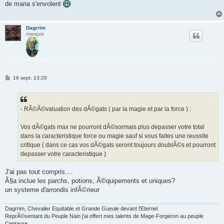
de mana s'envolent
a
g
e
Dagrrim
marquis
M
16 sept. 13:20
e
s
s
a
g
- RÃ©Ã©valuation des dÃ©gats ( par la magie et par la force ) :
e
Vos dÃ©gats max ne pourront dÃ©sormais plus depasser votre total
dans la caracteristique force ou magie sauf si vous faites une reussite
critique ( dans ce cas vos dÃ©gats seront toujours doublÃ©s et pourront
depasser votre caracteristique )
J'ai pas tout compris....
Ã§a inclue les parchs, potions, Ã©quipements et uniques?
un systeme d'arrondis infÃ©rieur
Dagrrim, Chevalier Equitable et Grande Gueule devant l'Eternel
ReprÃ©sentant du Peuple Nain j'ai offert mes talents de Mage-Forgeron au peuple
Centaure