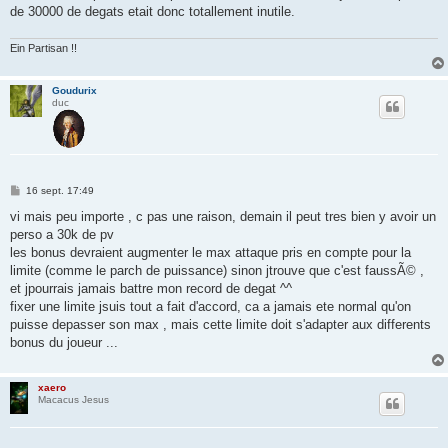
de 30000 de degats etait donc totallement inutile.
Ein Partisan !!
Goudurix
duc
M
16 sept. 17:49
e
s
vi mais peu importe , c pas une raison, demain il peut tres bien y avoir un
s
perso a 30k de pv
a
g
les bonus devraient augmenter le max attaque pris en compte pour la
e
limite (comme le parch de puissance) sinon jtrouve que c'est faussÃ© ,
et jpourrais jamais battre mon record de degat ^^
fixer une limite jsuis tout a fait d'accord, ca a jamais ete normal qu'on
puisse depasser son max , mais cette limite doit s'adapter aux differents
bonus du joueur ...
xaero
Macacus Jesus