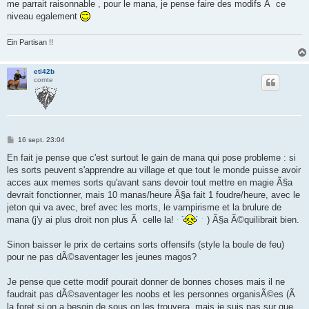
me parrait raisonnable , pour le mana, je pense faire des modifs Ã ce
a
g
niveau egalement
e
Ein Partisan !!
eti42b
comte
M
16 sept. 23:04
e
s
En fait je pense que c'est surtout le gain de mana qui pose probleme : si
s
les sorts peuvent s'apprendre au village et que tout le monde puisse avoir
a
g
acces aux memes sorts qu'avant sans devoir tout mettre en magie Ã§a
e
devrait fonctionner, mais 10 manas/heure Ã§a fait 1 foudre/heure, avec le
jeton qui va avec, bref avec les morts, le vampirisme et la brulure de
mana (j'y ai plus droit non plus Ã celle la!
) Ã§a Ã©quilibrait bien.
Sinon baisser le prix de certains sorts offensifs (style la boule de feu)
pour ne pas dÃ©saventager les jeunes magos?
Je pense que cette modif pourait donner de bonnes choses mais il ne
faudrait pas dÃ©saventager les noobs et les personnes organisÃ©es (Ã
la foret si on a besoin de sous on les trouvera, mais je suis pas sur que