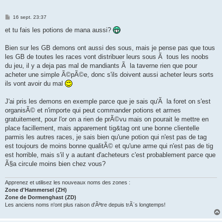
M
16 sept. 23:37
e
s
et tu fais les potions de mana aussi?
s
a
g
Bien sur les GB demons ont aussi des sous, mais je pense pas que tous
e
les GB de toutes les races vont distribuer leurs sous Ã tous les noobs
du jeu, il y a deja pas mal de mandiants Ã la taverne rien que pour
acheter une simple Ã©pÃ©e, donc s'ils doivent aussi acheter leurs sorts
ils vont avoir du mal
J'ai pris les demons en exemple parce que je sais qu'Ã la foret on s'est
organisÃ© et n'importe qui peut commander potions et armes
gratuitement, pour l'or on a rien de prÃ©vu mais on pourait le mettre en
place facillement, mais apparement tig&tag ont une bonne clientelle
parmis les autres races, je sais bien qu'une potion qui n'est pas de tag
est toujours de moins bonne qualitÃ© et qu'une arme qui n'est pas de tig
est horrible, mais s'il y a autant d'acheteurs c'est probablement parce que
Ã§a circule moins bien chez vous?
Apprenez et utilisez les nouveaux noms des zones :
Zone d'Hammersel (ZH)
Zone de Dormenghast (ZD)
Les anciens noms n'ont plus raison d'Ãªtre depuis trÃ¨s longtemps!