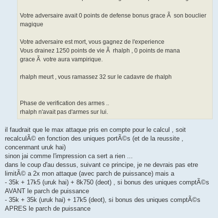
Votre adversaire avait 0 points de defense bonus grace Ã son bouclier
magique
Votre adversaire est mort, vous gagnez de l'experience
Vous drainez 1250 points de vie Ã rhalph , 0 points de mana
grace Ã votre aura vampirique.
rhalph meurt , vous ramassez 32 sur le cadavre de rhalph
Phase de verification des armes ..
rhalph n'avait pas d'armes sur lui.
il faudrait que le max attaque pris en compte pour le calcul , soit
recalculÃ© en fonction des uniques portÃ©s (et de la reussite ,
concenrnant uruk hai)
sinon jai comme l'impression ca sert a rien ...
dans le coup d'au dessus, suivant ce principe, je ne devrais pas etre
limitÃ© a 2x mon attaque (avec parch de puissance) mais a
- 35k + 17k5 (uruk hai) + 8k750 (deot) , si bonus des uniques comptÃ©s
AVANT le parch de puissance
- 35k + 35k (uruk hai) + 17k5 (deot), si bonus des uniques comptÃ©s
APRES le parch de puissance