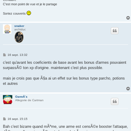
C'est mon point de vue et je le partage
Sortez couverts
snaker
archiduc
M
16 sept. 13:32
e
s
c'est qu'avant les coeficients de base avant les bonus d'armes pouvaient
s
surpassÃ© ton xp d'origine. maintenant c'est plus possible.
a
g
e
mais je crois pas que Ã§a ai un effet sur les bonus type parcho, potions
et autres
OannÃ¨s
Allegorie de Cartman
M
16 sept. 15:15
e
s
Bah c'est bizarre quand mÃªme, une arme est censÃ©e booster l'attaque,
s