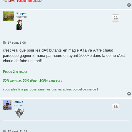
YamaÃ«l
,
Paladin de Diablo
Poppu
vicomte
M
17 sept. 1:08
e
s
c'est vrai que pour les dÃ©butants en magie Ã§a va Ãªtre chaud
s
parceque gagner 2 mana par heure en ayant 3000xp dans la comp c'est
a
g
chaud de faire un sort!!!
e
Poppu 2 le retour
50% homme, 50% dieux, 100% sauveur !
vous allez finir par vous aimer les uns les autres bordel de merde !
eti42b
comte
M
17 sept. 11:09