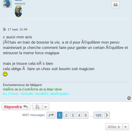
marquis
M
17 sept. 11:46
e
s
c aussi mon avis
s
j'Ã©tais en train de booster la vie, a et d pour Ã©quilibrer mon perso
a
g
maintenant je cherche comment faire pour garder un certain Ã©quilibre et
e
retrouver la meme force magique
mais je trouve cela trÃ¨s bien
cela oblige Ã faire un choix soit bourrin soit magicien
Enchanteresse de Midgard
InitiÃ©e de la ConfrÃ©rie de la Main Verte
les Z'homs : Entraide, HumilitÃ©, AbnÃ©gation
Répondre
Page
1
sur
185
1
2
3
4
5
185
Suivante
4607 messages
…
Aller à