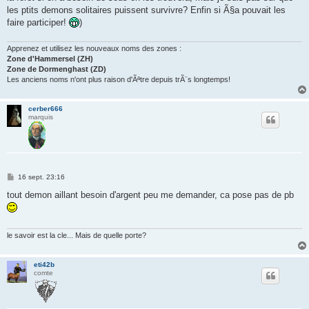
les ptits demons solitaires puissent survivre? Enfin si Ã§a pouvait les
faire participer!
)
Apprenez et utilisez les nouveaux noms des zones :
Zone d'Hammersel (ZH)
Zone de Dormenghast (ZD)
Les anciens noms n'ont plus raison d'Ãªtre depuis trÃ¨s longtemps!
cerber666
marquis
M
16 sept. 23:16
e
s
tout demon aillant besoin d'argent peu me demander, ca pose pas de pb
s
a
g
e
le savoir est la cle... Mais de quelle porte?
eti42b
comte