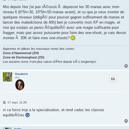
e
s
Moi depuis hier j'ai pas rÃ©ussit Ã depasser les 30 manas avec mon
s
niveau 6 (6*5h=30, 10*5h=50 manas avant), et vu que je veux monter de
a
g
quelques niveaux (obligÃ© pour pouvoir gagner suffisement de manas et
e
lancer des maledictions de 40h) ben je convertis mon XP en magie, et
moi qui voulais un perso Ã©quilibrÃ© avec une magie suffisante pour
fragger, mais pas assez puissante pour faire des one-shoot, je vais devoir
monter Ã 30K et faire mes one-shoots?
Apprenez et utilisez les nouveaux noms des zones :
Zone d'Hammersel (ZH)
Zone de Dormenghast (ZD)
Les anciens noms n'ont plus raison d'Ãªtre depuis trÃ¨s longtemps!
Goudurix
duc
M
17 sept. 11:28
e
s
vi ca force trop a la specialisation, et rend caduc les classes
s
equilibrÃ©es
a
g
e
hello