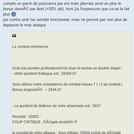
compte un parch de puissance par ex) mais jdevrais avoir en plus le
bonus donnÃ© par deot (+50% att), hors j'ai l'impression que ca ne le fait
plus
par contre uruk hai semble fonctionner, mais ne permet pas non plus de
depasser le max attaque
:
Le combat commence
Uruk-hai penetre profondement la chair et realise un double degat !
- Votre quotient d'attaque est : 28389.07
Vous utilisez votre competence de combat niveau 7 ( +1 xp combat )
Bonus engendrÃ© : + 2934.07
- Le quotient de defense de votre adversaire est : 3657
Resultat : 35002
COUP CRITIQUE , DÃ©gats doublÃ© !!!
le resultat de votre attaque : Vous infligez 70004 points de dÃ©gats