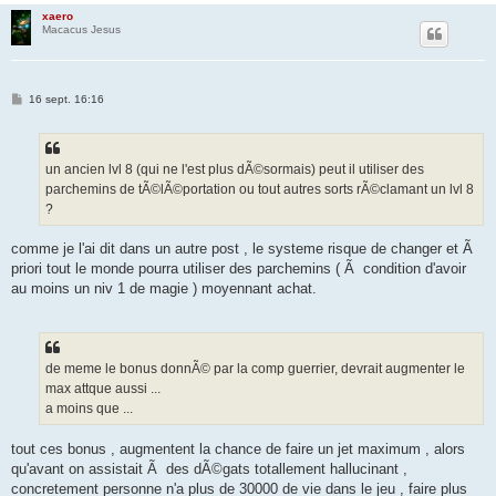
xaero
Macacus Jesus
M
16 sept. 16:16
e
s
s
a
g
un ancien lvl 8 (qui ne l'est plus dÃ©sormais) peut il utiliser des
e
parchemins de tÃ©lÃ©portation ou tout autres sorts rÃ©clamant un lvl 8
?
comme je l'ai dit dans un autre post , le systeme risque de changer et Ã
priori tout le monde pourra utiliser des parchemins ( Ã condition d'avoir
au moins un niv 1 de magie ) moyennant achat.
de meme le bonus donnÃ© par la comp guerrier, devrait augmenter le
max attque aussi ...
a moins que ...
tout ces bonus , augmentent la chance de faire un jet maximum , alors
qu'avant on assistait Ã des dÃ©gats totallement hallucinant ,
concretement personne n'a plus de 30000 de vie dans le jeu , faire plus