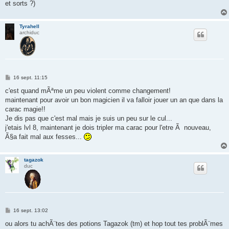
et sorts ?)
Tyrahell
archiduc
M
16 sept. 11:15
e
s
c'est quand mÃªme un peu violent comme changement!
s
maintenant pour avoir un bon magicien il va falloir jouer un an que dans la
a
g
carac magie!!
e
Je dis pas que c'est mal mais je suis un peu sur le cul...
j'etais lvl 8, maintenant je dois tripler ma carac pour l'etre Ã nouveau,
Ã§a fait mal aux fesses...
tagazok
duc
M
16 sept. 13:02
e
s
ou alors tu achÃ¨tes des potions Tagazok (tm) et hop tout tes problÃ¨mes
s