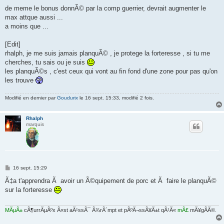
de meme le bonus donnÃ© par la comp guerrier, devrait augmenter le
max attque aussi ...
a moins que ...
[Edit]
rhalph, je me suis jamais planquÃ© , je protege la forteresse , si tu me
cherches, tu sais ou je suis
les planquÃ©s , c'est ceux qui vont au fin fond d'une zone pour pas qu'on
les trouve
Modifié en dernier par
Goudurix
le 16 sept. 15:33, modifié 2 fois.
Rhalph
marquis
M
16 sept. 15:29
e
s
Ã‡a t'apprendra Ã avoir un Ã©quipement de porc et Ã faire le planquÃ©
s
sur la forteresse
a
g
e
MÃµÃ±
cÃ¶urrÃµÃºx Ã«st aÃ¹ssÃ¯ Ã¾rÃ´mpt et pÃºÃ¬ssÃ¥Ã±t qÃ¹Ã«
mÃ£
mÃ¥gÃ­Ã©.