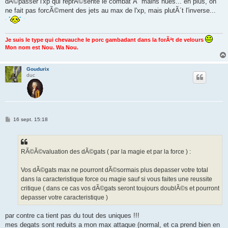
dÃ©passer l'xp qui reprÃ©sente le combat Ã mains nues... en plus, on
a
g
ne fait pas forcÃ©ment des jets au max de l'xp, mais plutÃ´t l'inverse...
e
Je suis le type qui chevauche le porc gambadant dans la forÃªt de velours
Mon nom est Nou. Wa Nou.
Goudurix
duc
M
16 sept. 15:18
e
s
s
a
g
RÃ©Ã©valuation des dÃ©gats ( par la magie et par la force ) :
e
Vos dÃ©gats max ne pourront dÃ©sormais plus depasser votre total
dans la caracteristique force ou magie sauf si vous faites une reussite
critique ( dans ce cas vos dÃ©gats seront toujours doublÃ©s et pourront
depasser votre caracteristique )
par contre ca tient pas du tout des uniques !!!
mes degats sont reduits a mon max attaque (normal, et ca prend bien en