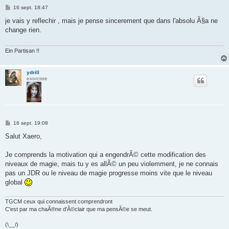
M
16 sept. 18:47
e
s
je vais y reflechir , mais je pense sincerement que dans l'absolu Ã§a ne
s
change rien.
a
g
e
Ein Partisan !!
ydrill
exorciste
M
16 sept. 19:08
e
s
Salut Xaero,
s
a
g
Je comprends la motivation qui a engendrÃ© cette modification des
e
niveaux de magie, mais tu y es allÃ© un peu violemment, je ne connais
pas un JDR ou le niveau de magie progresse moins vite que le niveau
global
TGCM ceux qui connaissent comprendront
C'est par ma chaÃ®ne d'Ã©clair que ma pensÃ©e se meut.
(\__/)