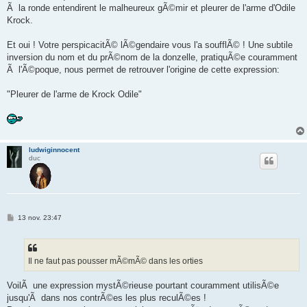
Ã la ronde entendirent le malheureux gÃ©mir et pleurer de l'arme d'Odile
Krock.
Et oui ! Votre perspicacitÃ© lÃ©gendaire vous l'a soufflÃ© ! Une subtile
inversion du nom et du prÃ©nom de la donzelle, pratiquÃ©e couramment
Ã l'Ã©poque, nous permet de retrouver l'origine de cette expression:
"Pleurer de l'arme de Krock Odile"
ludwiginnocent
duc
M
13 nov. 23:47
e
s
s
a
g
Il ne faut pas pousser mÃ©mÃ© dans les orties
e
VoilÃ une expression mystÃ©rieuse pourtant couramment utilisÃ©e
jusqu'Ã dans nos contrÃ©es les plus reculÃ©es !