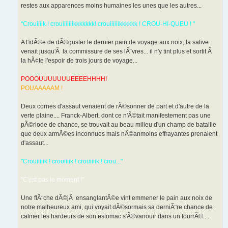
restes aux apparences moins humaines les unes que les autres...
"Crouiiiik ! crouiiiiiiikkkkkkk! crouiiiiiikkkkkk ! CROU-HI-QUEU ! "
A l'idÃ©e de dÃ©guster le dernier pain de voyage aux noix, la salive
venait jusqu'Ã la commissure de ses lÃ¨vres... il n'y tint plus et sortit Ã
la hÃ¢te l'espoir de trois jours de voyage...
POOOUUUUUUUEEEEHHHH!
POUAAAAAM !
Deux cornes d'assaut venaient de rÃ©sonner de part et d'autre de la
verte plaine.... Franck-Albert, dont ce n'Ã©tait manifestement pas une
pÃ©riode de chance, se trouvait au beau milieu d'un champ de bataille
que deux armÃ©es inconnues mais nÃ©anmoins effrayantes prenaient
d'assaut...
"Crouiiiiik ! crouiiiik ! crouiiiik ! crou..."
"C'est pas le moment !"
Une flÃ¨che dÃ©jÃ ensanglantÃ©e vint emmener le pain aux noix de
notre malheureux ami, qui voyait dÃ©sormais sa derniÃ¨re chance de
calmer les hardeurs de son estomac s'Ã©vanouir dans un fourrÃ©....