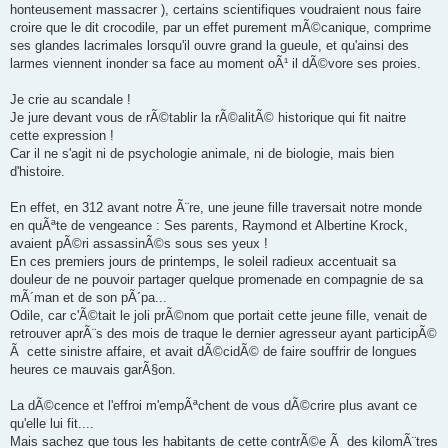
honteusement massacrer ), certains scientifiques voudraient nous faire
croire que le dit crocodile, par un effet purement mÃ©canique, comprime
ses glandes lacrimales lorsqu'il ouvre grand la gueule, et qu'ainsi des
larmes viennent inonder sa face au moment oÃ¹ il dÃ©vore ses proies.
Je crie au scandale !
Je jure devant vous de rÃ©tablir la rÃ©alitÃ© historique qui fit naitre
cette expression !
Car il ne s'agit ni de psychologie animale, ni de biologie, mais bien
d'histoire.
En effet, en 312 avant notre Ã¨re, une jeune fille traversait notre monde
en quÃªte de vengeance : Ses parents, Raymond et Albertine Krock,
avaient pÃ©ri assassinÃ©s sous ses yeux !
En ces premiers jours de printemps, le soleil radieux accentuait sa
douleur de ne pouvoir partager quelque promenade en compagnie de sa
mÃ´man et de son pÃ´pa...
Odile, car c'Ã©tait le joli prÃ©nom que portait cette jeune fille, venait de
retrouver aprÃ¨s des mois de traque le dernier agresseur ayant participÃ©
Ã cette sinistre affaire, et avait dÃ©cidÃ© de faire souffrir de longues
heures ce mauvais garÃ§on.
La dÃ©cence et l'effroi m'empÃªchent de vous dÃ©crire plus avant ce
qu'elle lui fit....
Mais sachez que tous les habitants de cette contrÃ©e Ã des kilomÃ¨tres