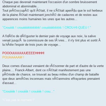
Chaque pas devenait maintenant l'occasion d'un sombre bruissement
abdominal et abominable...
Tout prÃ©occupÃ© qu'il Ã©tait, il ne s'Ã©tait aperÃ§u que le sol herbeux
de la plaine Ã©tait maintenant jonchÃ© de cadavres et de restes aux
apparences moins humaines les unes que les autres...
"Crouiiiik ! crouiiiiiiikkkkkkk! crouiiiiiikkkkkk ! CROU-HI-QUEU ! "
A l'idÃ©e de dÃ©guster le dernier pain de voyage aux noix, la salive
venait jusqu'Ã la commissure de ses lÃ¨vres... il n'y tint plus et sortit Ã
la hÃ¢te l'espoir de trois jours de voyage...
POOOUUUUUUUEEEEHHHH!
POUAAAAAM !
Deux cornes d'assaut venaient de rÃ©sonner de part et d'autre de la verte
plaine.... Franck-Albert, dont ce n'Ã©tait manifestement pas une
pÃ©riode de chance, se trouvait au beau milieu d'un champ de bataille
que deux armÃ©es inconnues mais nÃ©anmoins effrayantes prenaient
d'assaut...
"Crouiiiiik ! crouiiiik ! crouiiiik ! crou..."
"C'est pas le moment !"