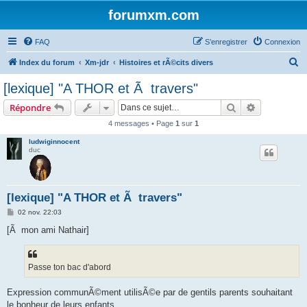
forumxm.com
FAQ
S’enregistrer
Connexion
R
Index du forum
Xm-jdr
Histoires et rÃ©cits divers
e
[lexique] "A THOR et Ã travers"
c
Rechercher
Recherche 
Répondre
h
4 messages • Page
1
sur
1
e
ludwiginnocent
r
duc
c
h
e
[lexique] "A THOR et Ã travers"
r
M
02 nov. 22:03
e
s
[Ã mon ami Nathair]
s
a
g
e
Passe ton bac d'abord
Expression communÃ©ment utilisÃ©e par de gentils parents souhaitant
le bonheur de leurs enfants.