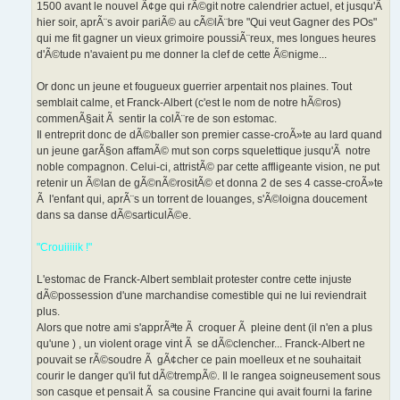
1500 avant le nouvel Ã¢ge qui rÃ©git notre calendrier actuel, et jusqu'Ã
hier soir, aprÃ¨s avoir pariÃ© au cÃ©lÃ¨bre "Qui veut Gagner des POs"
qui me fit gagner un vieux grimoire poussiÃ¨reux, mes longues heures
d'Ã©tude n'avaient pu me donner la clef de cette Ã©nigme...
Or donc un jeune et fougueux guerrier arpentait nos plaines. Tout
semblait calme, et Franck-Albert (c'est le nom de notre hÃ©ros)
commenÃ§ait Ã sentir la colÃ¨re de son estomac.
Il entreprit donc de dÃ©baller son premier casse-croÃ»te au lard quand
un jeune garÃ§on affamÃ© mut son corps squelettique jusqu'Ã notre
noble compagnon. Celui-ci, attristÃ© par cette affligeante vision, ne put
retenir un Ã©lan de gÃ©nÃ©rositÃ© et donna 2 de ses 4 casse-croÃ»te
Ã l'enfant qui, aprÃ¨s un torrent de louanges, s'Ã©loigna doucement
dans sa danse dÃ©sarticulÃ©e.
"Crouiiiiik !"
L'estomac de Franck-Albert semblait protester contre cette injuste
dÃ©possession d'une marchandise comestible qui ne lui reviendrait
plus.
Alors que notre ami s'apprÃªte Ã croquer Ã pleine dent (il n'en a plus
qu'une ) , un violent orage vint Ã se dÃ©clencher... Franck-Albert ne
pouvait se rÃ©soudre Ã gÃ¢cher ce pain moelleux et ne souhaitait
courir le danger qu'il fut dÃ©trempÃ©. Il le rangea soigneusement sous
son casque et pensait Ã sa cousine Francine qui avait fourni la farine