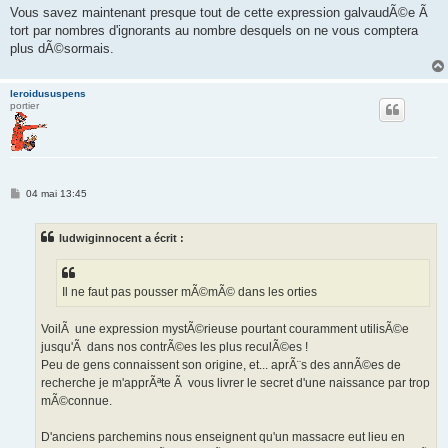
Vous savez maintenant presque tout de cette expression galvaudÃ©e Ã
tort par nombres d'ignorants au nombre desquels on ne vous comptera
plus dÃ©sormais.
leroidususpens
portier
M
04 mai 13:45
e
s
s
ludwiginnocent a écrit :
a
g
e
Il ne faut pas pousser mÃ©mÃ© dans les orties
VoilÃ une expression mystÃ©rieuse pourtant couramment utilisÃ©e
jusqu'Ã dans nos contrÃ©es les plus reculÃ©es !
Peu de gens connaissent son origine, et... aprÃ¨s des annÃ©es de
recherche je m'apprÃªte Ã vous livrer le secret d'une naissance par trop
mÃ©connue.
D'anciens parchemins nous enseignent qu'un massacre eut lieu en