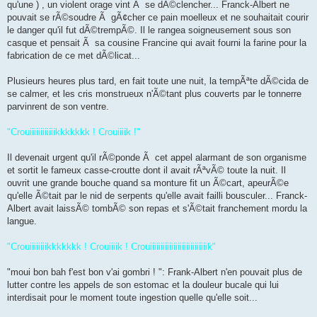
qu'une ) , un violent orage vint Ã se dÃ©clencher... Franck-Albert ne
pouvait se rÃ©soudre Ã gÃ¢cher ce pain moelleux et ne souhaitait courir
le danger qu'il fut dÃ©trempÃ©. Il le rangea soigneusement sous son
casque et pensait Ã sa cousine Francine qui avait fourni la farine pour la
fabrication de ce met dÃ©licat...
Plusieurs heures plus tard, en fait toute une nuit, la tempÃªte dÃ©cida de
se calmer, et les cris monstrueux n'Ã©tant plus couverts par le tonnerre
parvinrent de son ventre.
"Crouiiiiiiiiiiiikkkkkkk ! Crouiiiik !"
Il devenait urgent qu'il rÃ©ponde Ã cet appel alarmant de son organisme
et sortit le fameux casse-croutte dont il avait rÃªvÃ© toute la nuit. Il
ouvrit une grande bouche quand sa monture fit un Ã©cart, apeurÃ©e
qu'elle Ã©tait par le nid de serpents qu'elle avait failli bousculer... Franck-
Albert avait laissÃ© tombÃ© son repas et s'Ã©tait franchement mordu la
langue.
"Crouiiiiiiiikkkkkkk ! Crouiiiik ! Crouiiiiiiiiiiiiiiiiiiiiiiiiiiik"
"moui bon bah f'est bon v'ai gombri ! ": Frank-Albert n'en pouvait plus de
lutter contre les appels de son estomac et la douleur bucale qui lui
interdisait pour le moment toute ingestion quelle qu'elle soit...