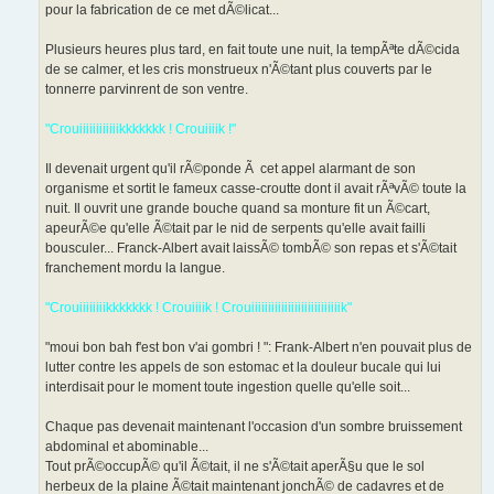
pour la fabrication de ce met dÃ©licat...
Plusieurs heures plus tard, en fait toute une nuit, la tempÃªte dÃ©cida
de se calmer, et les cris monstrueux n'Ã©tant plus couverts par le
tonnerre parvinrent de son ventre.
"Crouiiiiiiiiiiiikkkkkkk ! Crouiiiik !"
Il devenait urgent qu'il rÃ©ponde Ã cet appel alarmant de son
organisme et sortit le fameux casse-croutte dont il avait rÃªvÃ© toute la
nuit. Il ouvrit une grande bouche quand sa monture fit un Ã©cart,
apeurÃ©e qu'elle Ã©tait par le nid de serpents qu'elle avait failli
bousculer... Franck-Albert avait laissÃ© tombÃ© son repas et s'Ã©tait
franchement mordu la langue.
"Crouiiiiiiiikkkkkkk ! Crouiiiik ! Crouiiiiiiiiiiiiiiiiiiiiiiiiiiik"
"moui bon bah f'est bon v'ai gombri ! ": Frank-Albert n'en pouvait plus de
lutter contre les appels de son estomac et la douleur bucale qui lui
interdisait pour le moment toute ingestion quelle qu'elle soit...
Chaque pas devenait maintenant l'occasion d'un sombre bruissement
abdominal et abominable...
Tout prÃ©occupÃ© qu'il Ã©tait, il ne s'Ã©tait aperÃ§u que le sol
herbeux de la plaine Ã©tait maintenant jonchÃ© de cadavres et de