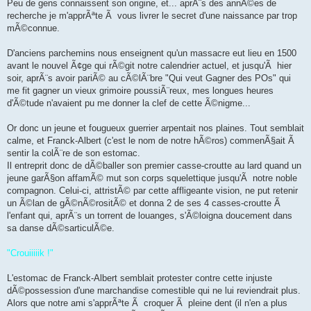
Peu de gens connaissent son origine, et... aprÃ¨s des annÃ©es de
recherche je m'apprÃªte Ã vous livrer le secret d'une naissance par trop
mÃ©connue.
D'anciens parchemins nous enseignent qu'un massacre eut lieu en 1500
avant le nouvel Ã¢ge qui rÃ©git notre calendrier actuel, et jusqu'Ã hier
soir, aprÃ¨s avoir pariÃ© au cÃ©lÃ¨bre "Qui veut Gagner des POs" qui
me fit gagner un vieux grimoire poussiÃ¨reux, mes longues heures
d'Ã©tude n'avaient pu me donner la clef de cette Ã©nigme...
Or donc un jeune et fougueux guerrier arpentait nos plaines. Tout semblait
calme, et Franck-Albert (c'est le nom de notre hÃ©ros) commenÃ§ait Ã
sentir la colÃ¨re de son estomac.
Il entreprit donc de dÃ©baller son premier casse-croutte au lard quand un
jeune garÃ§on affamÃ© mut son corps squelettique jusqu'Ã notre noble
compagnon. Celui-ci, attristÃ© par cette affligeante vision, ne put retenir
un Ã©lan de gÃ©nÃ©rositÃ© et donna 2 de ses 4 casses-croutte Ã
l'enfant qui, aprÃ¨s un torrent de louanges, s'Ã©loigna doucement dans
sa danse dÃ©sarticulÃ©e.
"Crouiiiiik !"
L'estomac de Franck-Albert semblait protester contre cette injuste
dÃ©possession d'une marchandise comestible qui ne lui reviendrait plus.
Alors que notre ami s'apprÃªte Ã croquer Ã pleine dent (il n'en a plus