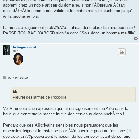
apprenti chez un noble artisan du domaine, sinon l'Ã©preuve Ã©tait
considÃ©rÃ©e comme non valide et le chaton restait moucheron jusqu'
Ã la prochaine fois.
La menace vaguement profÃ©rÃ©e calmait donc plus d'un microbe nain !
PASSE TON BAC D'ABORD signifie donc "Sois donc un homme ma fille"
ludwiginnocent
duc
M
03 nov. 18:10
e
s
s
a
g
Pleurer des larmes de crocodile
e
VoilÃ encore une expression qui fut outrageusement roulÃ©e dans la
boue que constitue la masse inutile des cerveaux d'analphabÃ¨tes !
Pendant que des Ã©crivains sensibles nous persuadent que les
crocodiles feignent la tristesse pour Ã©mouvoir le gnou ou l'antilope (et
que ceux-ci Ã©prouveraient le besoin de les consoler avant de se faire