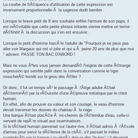
La courbe de frÃ©quence d'utilisation de cette expression est
inversement proportionnelle Ã la sagesse dudit bambin .
Lorsque le brave petit de 8 ans souhaite enfiler l'armure de son papa, il
est inÃ©vitable que cette petite phrase irritante vienne mettre un terme
dÃ©finitif Ã la discussion qui s'en est ensuivie .
Lorsque le petit d'homme harcÃ¨le l'adulte de "Pourquoi je ne peux pas
aller voir Margaux qui est si jolie et qui a Ã peine 20 ans de plus que moi
" advient: PASSE TON BAC D'ABORD !
Mais ne vous Ãªtes vous jamais demandÃ© l'origine de cette Ã©trange
expression qui semble jaillir dans la conversation comme le tigre
mouchetÃ© bondit sur le gnou des Ã®les ?
Or donc, il fut un temps oÃ¹ le passage Ã l'Ã¢ge adulte Ã©tait
dÃ©terminÃ© par la rÃ©ussite d'une Ã©preuve initiatique par le chiot
humain.
En effet, afin de prouver sa valeur et son courage, le veau d'homme
devait traverser les douves du chateau Ã la nage.
Une barque Ã©tait placÃ©e Ã mi-chemin de l'Ã©tendue d'eau, celle-ci
servant de repÃ¨re visuel aux examinateurs.
Si le tÃ©tard humain parvenait sur l'autre rive, il Ã©tait admis Ã l'Ã©cole
d'armes pour servir la dÃ©fense de la citÃ©, s'il passait le milieu
symbolisÃ© par la barque ( ou plutÃ´t dois-je dire "le bac" ) il devenait