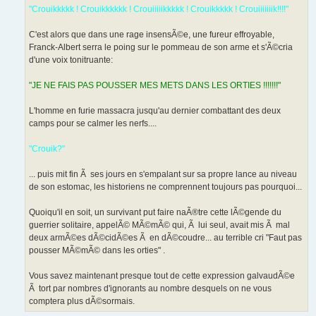
"Crouikkkkk ! Crouikkkkkk ! Crouiiiiikkkkk ! Crouikkkkk ! Crouiiiiiiik!!!!"
C'est alors que dans une rage insensÃ©e, une fureur effroyable,
Franck-Albert serra le poing sur le pommeau de son arme et s'Ã©cria
d'une voix tonitruante:
"JE NE FAIS PAS POUSSER MES METS DANS LES ORTIES !!!!!!!"
L'homme en furie massacra jusqu'au dernier combattant des deux
camps pour se calmer les nerfs....
"Crouik?"
... puis mit fin Ã ses jours en s'empalant sur sa propre lance au niveau
de son estomac, les historiens ne comprennent toujours pas pourquoi...
Quoiqu'il en soit, un survivant put faire naÃ®tre cette lÃ©gende du
guerrier solitaire, appelÃ© MÃ©mÃ© qui, Ã lui seul, avait mis Ã mal
deux armÃ©es dÃ©cidÃ©es Ã en dÃ©coudre... au terrible cri "Faut pas
pousser MÃ©mÃ© dans les orties" .
Vous savez maintenant presque tout de cette expression galvaudÃ©e
Ã tort par nombres d'ignorants au nombre desquels on ne vous
comptera plus dÃ©sormais.