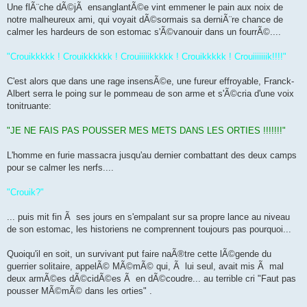
Une flÃ¨che dÃ©jÃ ensanglantÃ©e vint emmener le pain aux noix de
notre malheureux ami, qui voyait dÃ©sormais sa derniÃ¨re chance de
calmer les hardeurs de son estomac s'Ã©vanouir dans un fourrÃ©....
"Crouikkkkk ! Crouikkkkkk ! Crouiiiiikkkkk ! Crouikkkkk ! Crouiiiiiiik!!!!"
C'est alors que dans une rage insensÃ©e, une fureur effroyable, Franck-
Albert serra le poing sur le pommeau de son arme et s'Ã©cria d'une voix
tonitruante:
"JE NE FAIS PAS POUSSER MES METS DANS LES ORTIES !!!!!!!"
L'homme en furie massacra jusqu'au dernier combattant des deux camps
pour se calmer les nerfs....
"Crouik?"
... puis mit fin Ã ses jours en s'empalant sur sa propre lance au niveau
de son estomac, les historiens ne comprennent toujours pas pourquoi...
Quoiqu'il en soit, un survivant put faire naÃ®tre cette lÃ©gende du
guerrier solitaire, appelÃ© MÃ©mÃ© qui, Ã lui seul, avait mis Ã mal
deux armÃ©es dÃ©cidÃ©es Ã en dÃ©coudre... au terrible cri "Faut pas
pousser MÃ©mÃ© dans les orties" .