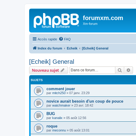
forumxm.com
Xm-forum
Accès rapide
FAQ
Index du forum
Echeik
[Echeik] General
[Echeik] General
Recher
Re
Nouveau sujet
SUJETS
comment jouer
par
mitch250
»
07 janv. 23:29
novice aurait besoin d'un coup de pouce
par
watchmaker
»
23 avr. 18:42
BUG
par
kanalix
»
05 août 12:56
roque
par
meconnu
»
05 août 13:01