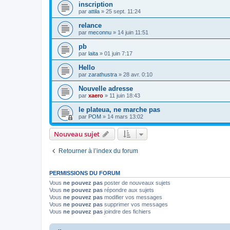
inscription
par
attila
»
25 sept. 11:24
relance
par
meconnu
»
14 juin 11:51
pb
par
laita
»
01 juin 7:17
Hello
par
zarathustra
»
28 avr. 0:10
Nouvelle adresse
par
xaero
»
11 juin 18:43
le plateua, ne marche pas
par
POM
»
14 mars 13:02
Nouveau sujet
Retourner à l’index du forum
PERMISSIONS DU FORUM
Vous
ne pouvez pas
poster de nouveaux sujets
Vous
ne pouvez pas
répondre aux sujets
Vous
ne pouvez pas
modifier vos messages
Vous
ne pouvez pas
supprimer vos messages
Vous
ne pouvez pas
joindre des fichiers