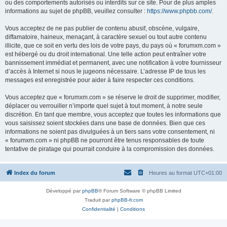
ou des comportements autorisés ou interdits sur ce site. Pour de plus amples
informations au sujet de phpBB, veuillez consulter :
https://www.phpbb.com/
.
Vous acceptez de ne pas publier de contenu abusif, obscène, vulgaire,
diffamatoire, haineux, menaçant, à caractère sexuel ou tout autre contenu
illicite, que ce soit en vertu des lois de votre pays, du pays où « forumxm.com »
est hébergé ou du droit international. Une telle action peut entraîner votre
bannissement immédiat et permanent, avec une notification à votre fournisseur
d’accès à Internet si nous le jugeons nécessaire. L’adresse IP de tous les
messages est enregistrée pour aider à faire respecter ces conditions.
Vous acceptez que « forumxm.com » se réserve le droit de supprimer, modifier,
déplacer ou verrouiller n’importe quel sujet à tout moment, à notre seule
discrétion. En tant que membre, vous acceptez que toutes les informations que
vous saisissez soient stockées dans une base de données. Bien que ces
informations ne soient pas divulguées à un tiers sans votre consentement, ni
« forumxm.com » ni phpBB ne pourront être tenus responsables de toute
tentative de piratage qui pourrait conduire à la compromission des données.
Index du forum
Heures au format
UTC+01:00
Développé par
phpBB
® Forum Software © phpBB Limited
Traduit par
phpBB-fr.com
Confidentialité
|
Conditions