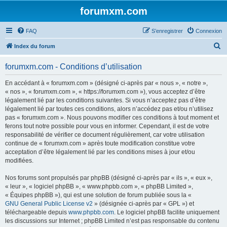
forumxm.com
FAQ
S’enregistrer
Connexion
R
Index du forum
e
forumxm.com - Conditions d’utilisation
c
h
En accédant à « forumxm.com » (désigné ci-après par « nous », « notre »,
« nos », « forumxm.com », « https://forumxm.com »), vous acceptez d’être
e
légalement lié par les conditions suivantes. Si vous n’acceptez pas d’être
r
légalement lié par toutes ces conditions, alors n’accédez pas et/ou n’utilisez
pas « forumxm.com ». Nous pouvons modifier ces conditions à tout moment et
c
ferons tout notre possible pour vous en informer. Cependant, il est de votre
h
responsabilité de vérifier ce document régulièrement, car votre utilisation
continue de « forumxm.com » après toute modification constitue votre
e
acceptation d’être légalement lié par les conditions mises à jour et/ou
r
modifiées.
Nos forums sont propulsés par phpBB (désigné ci-après par « ils », « eux »,
« leur », « logiciel phpBB », « www.phpbb.com », « phpBB Limited »,
« Équipes phpBB »), qui est une solution de forum publiée sous la «
GNU General Public License v2
» (désignée ci-après par « GPL ») et
téléchargeable depuis
www.phpbb.com
. Le logiciel phpBB facilite uniquement
les discussions sur Internet ; phpBB Limited n’est pas responsable du contenu