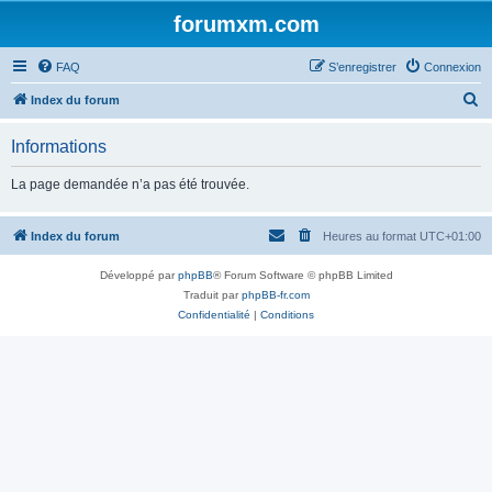
forumxm.com
FAQ
S’enregistrer
Connexion
R
Index du forum
e
Informations
c
h
La page demandée n’a pas été trouvée.
e
r
Index du forum
Heures au format
UTC+01:00
c
Développé par
phpBB
® Forum Software © phpBB Limited
h
Traduit par
phpBB-fr.com
e
Confidentialité
|
Conditions
r