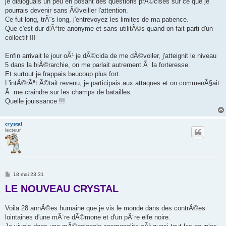
je dialoguais un peu en posant des questions prÃ©cises sur ce que je
pourrais devenir sans Ã©veiller l'attention.
Ce fut long, trÃ¨s long, j'entrevoyez les limites de ma patience.
Que c'est dur d'Ãªtre anonyme et sans utilitÃ©s quand on fait parti d'un
collectif !!!
Enfin arrivait le jour oÃ¹ je dÃ©cida de me dÃ©voiler, j'atteignit le niveau
5 dans la hiÃ©rarchie, on me parlait autrement Ã la forteresse.
Et surtout je frappais beucoup plus fort.
L'intÃ©rÃªt Ã©tait revenu, je participais aux attaques et on commenÃ§ait
Ã me craindre sur les champs de batailles.
Quelle jouissance !!!
crystal
lecteur
M
18 mai 23:31
e
LE NOUVEAU CRYSTAL
s
s
a
g
Voila 28 annÃ©es humaine que je vis le monde dans des contrÃ©es
e
lointaines d'une mÃ¨re dÃ©mone et d'un pÃ¨re elfe noire.