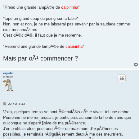
"Prend une grande lampÃ©e de
caipirinha
"
*tape un grand coup du poing sur la table*
Non, non et non, je ne me laisserai pas envahir par la saudade comme
dirai mesancÃªtres.
C'est dÃ©cidÃ©, il faut que je me reprenne.
"Reprend une grande lampÃ©e de
caipirinha
"
Mais par oÃ¹ commencer ?
crystal
lecteur
M
22 avr. 1:43
e
s
Voila, quelques temps se sont Ã©coulÃ©s oÃ¹ je vivais tel une ombre.
s
Personne ne me remarquait, je participais au sein de la horde sans que
a
g
quiconque ne s'aperÃ§oive de ma prÃ©sence.
e
J'en profitais alors pour acquÃ©rir un maximum d'expÃ©riences
possibles, je terminais rÃ©guliÃ¨rement deuxiÃ¨me des meurtriers,