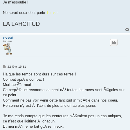
Je m'essoufle !
Ne serait ceux dont parle
Turak
:
LA LAHCITUD
crystal
lecteur
M
22 févr. 15:31
e
s
Ha que les temps sont durs sur ces terres !
s
Combat aprÃ¨s combat !
a
g
Mort aprÃ¨s mort !
e
Ce perpÃ©tuel recommencement oÃ¹ toutes les races sont Ã©gales sur
ce point.
Comment ne pas voir venir cette lahcitud s'imicÃ©e dans nos coeur.
Personne n'y est Ã l'abri, du plus ancien au plus jeune.
Je me rends compte que les centaures n'Ã©taient pas un cas uniques,
ce n'est que ligitime Ã chacun.
Et moi mÃªme ne fait guÃ¨re mieux.