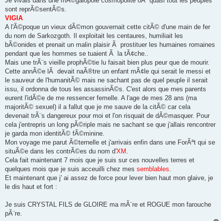
Je vivais dans une mÃ©galopole cosmopolite oÃ¹ quasi tout les peuples
sont reprÃ©sentÃ©s.
VIGIA
A l'Ã©poque un vieux dÃ©mon gouvernait cette citÃ© d'une main de fer
du nom de Sarkozgoth. Il exploitait les centaures, humiliait les
bÃ©onides et prenait un malin plaisir Ã prostituer les humaines romaines
pendant que les hommes se tuaient Ã la tÃ¢che..
Mais une trÃ¨s vieille prophÃ©tie lu faisait bien plus peur que de mourir.
Cette annÃ©e lÃ devait naÃ®tre un enfant mÃ¢le qui serait le messi et
le sauveur de l'humanitÃ© mais ne sachant pas de quel peuple il serait
issu, il ordonna de tous les assassinÃ©s. C'est alors que mes parents
eurent l'idÃ©e de me ressencer femelle. A l'age de mes 28 ans (ma
majoritÃ© sexuel) il a fallut que je me sauve de la citÃ© car cela
devenait trÃ¨s dangereux pour moi et l'on risquait de dÃ©masquer. Pour
cela j'entrepris un long pÃ©riple mais ne sachant se que j'allais rencontrer
je garda mon identitÃ© fÃ©minine.
Mon voyage me parut Ã©ternelle et j'arrivais enfin dans une ForÃªt qui se
situÃ©e dans les contrÃ©es du nom d'
XM
.
Cela fait maintenant 7 mois que je suis sur ces nouvelles terres et
quelques mois que je suis acceuilli chez mes
semblables
.
Et maintenant que j' ai assez de force pour lever bien haut mon glaive, je
le dis haut et fort :
Je suis CRYSTAL FILS de GLOIRE ma mÃ¨re et ROGUE mon farouche
pÃ¨re.