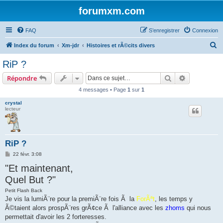
forumxm.com
FAQ
S’enregistrer
Connexion
R
Index du forum
Xm-jdr
Histoires et rÃ©cits divers
e
RiP ?
c
Rechercher
Recherche 
Répondre
h
4 messages • Page
1
sur
1
e
crystal
r
lecteur
c
h
e
RiP ?
r
M
22 févr. 3:08
e
"Et maintenant,
s
s
Quel But ?"
a
g
e
Petit Flash Back
Je vis la lumiÃ¨re pour la premiÃ¨re fois Ã la
ForÃªt
, les temps y
Ã©taient alors prospÃ¨res grÃ¢ce Ã l'alliance avec les
zhoms
qui nous
permettait d'avoir les 2 forteresses.