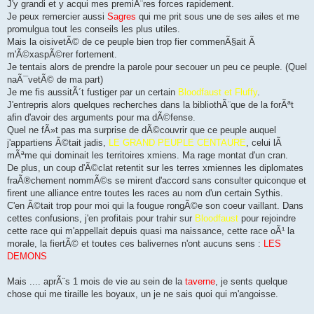
J'y grandi et y acqui mes premiÃ¨res forces rapidement.
Je peux remercier aussi
Sagres
qui me prit sous une de ses ailes et me
promulgua tout les conseils les plus utiles.
Mais la oisivetÃ© de ce peuple bien trop fier commenÃ§ait Ã
m'Ã©xaspÃ©rer fortement.
Je tentais alors de prendre la parole pour secouer un peu ce peuple. (Quel
naÃ¯vetÃ© de ma part)
Je me fis aussitÃ´t fustiger par un certain
Bloodfaust et Fluffy
.
J'entrepris alors quelques recherches dans la bibliothÃ¨que de la forÃªt
afin d'avoir des arguments pour ma dÃ©fense.
Quel ne fÃ»t pas ma surprise de dÃ©couvrir que ce peuple auquel
j'appartiens Ã©tait jadis,
LE GRAND PEUPLE CENTAURE
, celui lÃ
mÃªme qui dominait les territoires xmiens. Ma rage montat d'un cran.
De plus, un coup d'Ã©clat retentit sur les terres xmiennes les diplomates
fraÃ®chement nommÃ©s se mirent d'accord sans consulter quiconque et
firent une alliance entre toutes les races au nom d'un certain Sythis.
C'en Ã©tait trop pour moi qui la fougue rongÃ©e son coeur vaillant. Dans
cettes confusions, j'en profitais pour trahir sur
Bloodfaust
pour rejoindre
cette race qui m'appellait depuis quasi ma naissance, cette race oÃ¹ la
morale, la fiertÃ© et toutes ces balivernes n'ont aucuns sens :
LES
DEMONS
Mais .... aprÃ¨s 1 mois de vie au sein de la
taverne
, je sents quelque
chose qui me tiraille les boyaux, un je ne sais quoi qui m'angoisse.